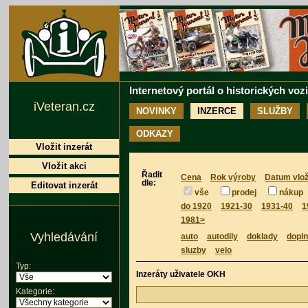
Internetový portál o historických voz
iVeteran.cz
NOVINKY
INZERCE
SLUŽBY
ODKAZY
Vložit inzerát
Vložit akci
Řadit
Cena
Rok výroby
Datum vlož
dle:
Editovat inzerát
vše
prodej
nákup
do 1920
1921-30
1931-40
1
1981>
Vyhledávání
auto
autodily
doklady
dopl
sluzby
velo
Typ:
Inzeráty uživatele OKH
Kategorie: