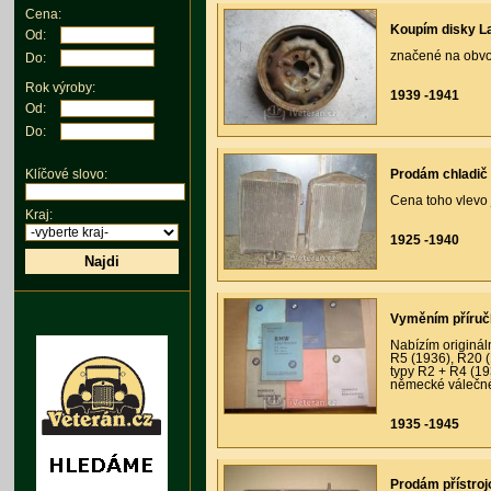
Cena:
Koupím disky La
Od:
značené na obvod
Do:
Rok výroby:
1939 -1941
Od:
Do:
Prodám chladič 
Klíčové slovo:
Cena toho vlevo 
Kraj:
1925 -1940
Najdi
Vyměním příru
Nabízím originá
R5 (1936), R20 
typy R2 + R4 (19
německé válečné 
1935 -1945
Prodám přístroj