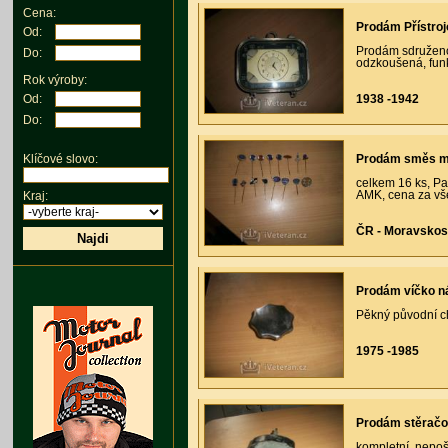
Cena:
Prodám Přístro
Od:
Prodám sdruženou
Do:
odzkoušená, funk
Rok výroby:
1938 -1942
Od:
Do:
Prodám směs mo
Klíčové slovo:
celkem 16 ks, Pa
AMK, cena za vš
Kraj:
ČR - Moravskos
Najdi
Prodám víčko n
Pěkný původní c
1975 -1985
Prodám stěračo
kompletní, nepoš