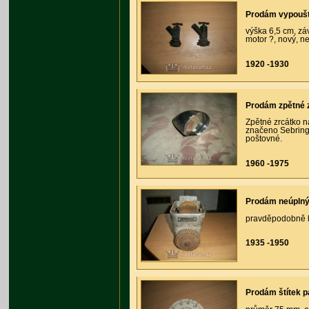
Prodám vypoušt
výška 6,5 cm, záv
motor ?, nový, ne
1920 -1930
Prodám zpětné 
Zpětné zrcátko n
značeno Sebring
poštovné.
1960 -1975
Prodám neúpln
pravděpodobně l
1935 -1950
Prodám štítek 