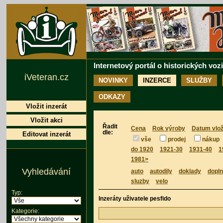
Internetový portál o historických voz
iVeteran.cz
NOVINKY
INZERCE
SLUŽBY
ODKAZY
Vložit inzerát
Vložit akci
Řadit
Cena
Rok výroby
Datum vlož
dle:
Editovat inzerát
vše
prodej
nákup
do 1920
1921-30
1931-40
1
1981>
Vyhledávání
auto
autodily
doklady
dopl
sluzby
velo
Typ:
Inzeráty uživatele pesfido
Kategorie: