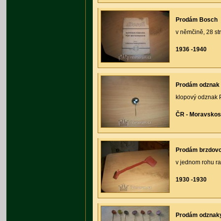
Prodám Bosch
v němčině, 28 st
1936 -1940
Prodám odzna
klopový odznak 
ČR - Moravskos
Prodám brzdovo
v jednom rohu ra
1930 -1930
Prodám odznaky