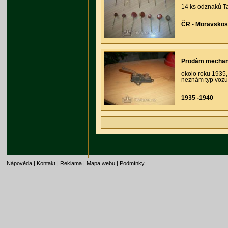
14 ks odznaků Ta
ČR - Moravskos
Prodám mechani
okolo roku 1935,
neznám typ vozu,
1935 -1940
Nápověda
|
Kontakt
|
Reklama
|
Mapa webu
|
Podmínky