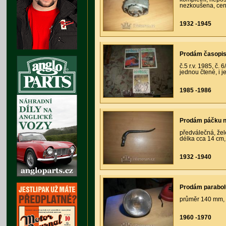
nezkoušena, cen
1932 -1945
Prodám časopis
č.5 r.v. 1985, č. 
jednou čtené, i j
1985 -1986
Prodám páčku na
předválečná, žel
délka cca 14 cm,
1932 -1940
Prodám parabol
průměr 140 mm, 
1960 -1970