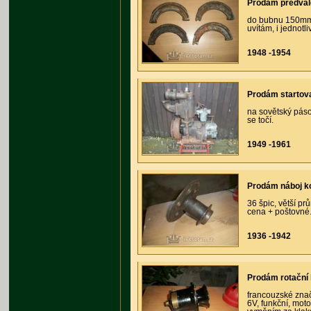
Prodám předvále
do bubnu 150mm,
uvítám, i jednotl
1948 -1954
Prodám startov
na sovětský páso
se točí.
1949 -1961
Prodám náboj k
36 špic, větší p
cena + poštovné.
1936 -1942
Prodám rotační 
francouzské znač
6V, funkční, moto