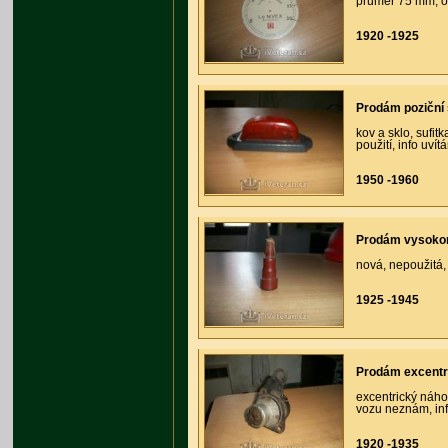
průměr 75 mm, or
1920 -1925
Prodám poziční 
kov a sklo, sufi
použití, info uví
1950 -1960
Prodám vysoko
nová, nepoužitá
1925 -1945
Prodám excentr
excentrický náh
vozu neznám, inf
1920 -1935