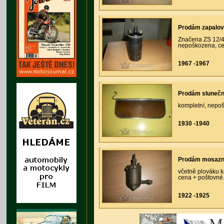
Prodám zapalov
Značena ZS 12/4
nepoškozena, ce
1967 -1967
Prodám slunečn
kompletní, nepoš
1930 -1940
Prodám mosazn
včetně plováku 
cena + poštovné
1922 -1925