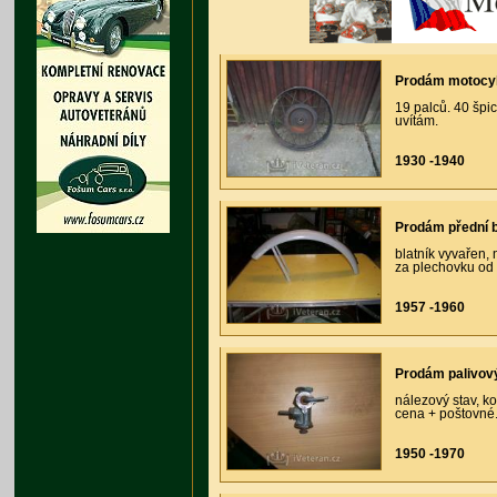
Prodám motocyk
19 palců. 40 špi
uvítám.
1930 -1940
Prodám přední b
blatník vyvařen,
za plechovku od 
1957 -1960
Prodám palivov
nálezový stav, k
cena + poštovné
1950 -1970