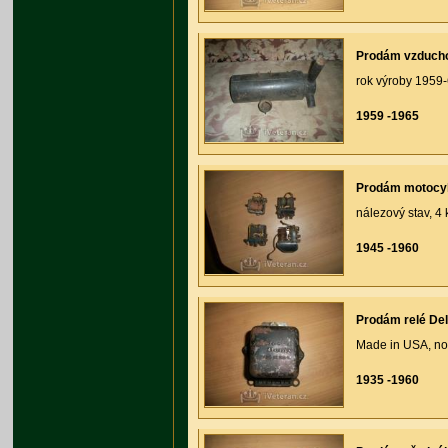
Prodám vzducho
rok výroby 1959-
1959 -1965
Prodám motocyk
nálezový stav, 4
1945 -1960
Prodám relé D
Made in USA, nov
1935 -1960