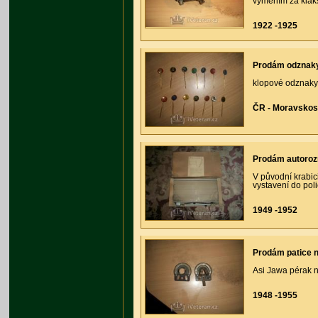
vyměním za klaks
1922 -1925
Prodám odznak
klopové odznaky 
ČR - Moravskos
Prodám autoro
V původní krabic
vystavení do pol
1949 -1952
Prodám patice 
Asi Jawa pérak n
1948 -1955