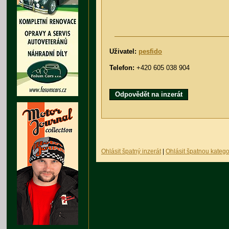
Uživatel:
pesfido
Telefon:
+420 605 038 904
Odpovědět na inzerát
Ohlásit špatný inzerát
|
Ohlásit špatnou katego