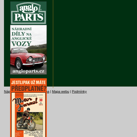
Nápověda
|
Kontakt
|
Reklama
|
Mapa webu
|
Podmínky