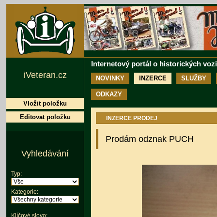
Internetový portál o historických voz
iVeteran.cz
NOVINKY
INZERCE
SLUŽBY
ODKAZY
Vložit položku
Editovat položku
INZERCE PRODEJ
Prodám odznak PUCH
Vyhledávání
Typ:
Kategorie:
Klíčové slovo: