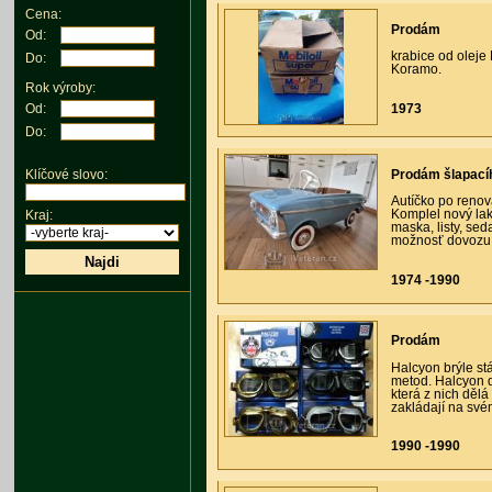
Cena:
Prodám
Od:
krabice od oleje
Do:
Koramo.
Rok výroby:
1973
Od:
Do:
Prodám šlapací
Klíčové slovo:
Autíčko po renova
Komplel nový la
Kraj:
maska, listy, seda
možnosť dovozu p
Najdi
1974 -1990
Prodám
Halcyon brýle stá
metod. Halcyon do
která z nich dělá
zakládají na své
1990 -1990