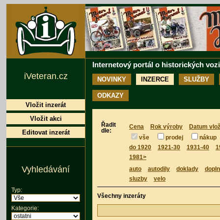
Internetový portál o historických voz
iVeteran.cz
NOVINKY
INZERCE
SLUŽBY
ODKAZY
Vložit inzerát
Vložit akci
Řadit
Cena
Rok výroby
Datum vlož
dle:
Editovat inzerát
vše
prodej
nákup
do 1920
1921-30
1931-40
1
1981>
Vyhledávání
auto
autodily
doklady
dopl
sluzby
velo
Typ:
Všechny inzeráty
Kategorie: