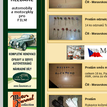
ČR - Moravskos
Prodám odznaky
14 ks odznaků Ta
ČR - Moravskos
Prodám směs mo
celkem 16 ks, Pa
AMK, cena za vš
ČR - Moravskos
Prodám
Rukavice kožené 