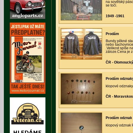
na sovětský páso
se točí.
1949 -1961
Prodám
Bundy pěkné star
nebo šachovnice
.Velikost spíše 
záloze.Cena je z
ČR - Olomoucký 
Prodám odznak
klopové odznaky 
ČR - Moravskos
Prodám odzna
klopový odznak 