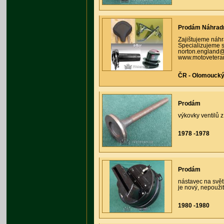
Prodám Náhradní
Zajištujeme náhra
Specializujeme s
norton.england@t
www.motoveteran
ČR - Olomoucký 
Prodám
výkovky ventilů 
1978 -1978
Prodám
nástavec na svět
je nový, nepouži
1980 -1980