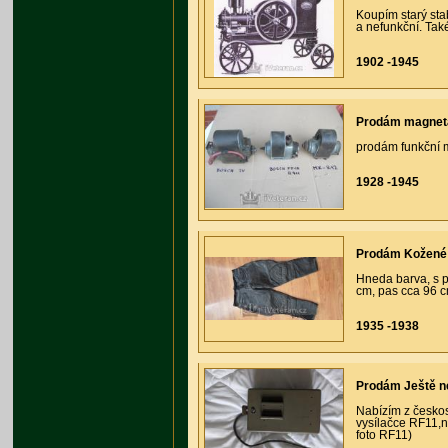
Koupím starý stab
a nefunkční. Tak
1902 -1945
Prodám magnet
prodám funkční 
1928 -1945
Prodám Kožené 
Hneda barva, s p
cm, pas cca 96 
1935 -1938
Prodám Ještě ne
Nabízím z česko
vysílačce RF11,ni
foto RF11)