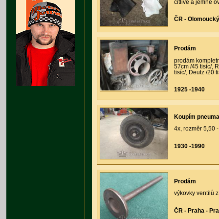
citlivé a jemné o
ČR - Olomoucký 
Prodám
prodám kompletní
57cm /45 tisíc/, 
tisíc/, Deutz /20 ti
1925 -1940
Koupím pneuma
4x, rozměr 5,50 
1930 -1990
Prodám
výkovky ventilů 
ČR - Praha - Pr