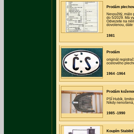
Prodám plechov
Nevyužitý, málo 
do 5/2029. Má vy
Odvezete na něm 
dovolenou, dáte 
1981
Prodám
originál registr
ocelového plech
1964 -1964
Prodám koženou
PSÍ Hubík, limit
Nikdy nenošená,
1985 -1990
Koupím Stabilní 