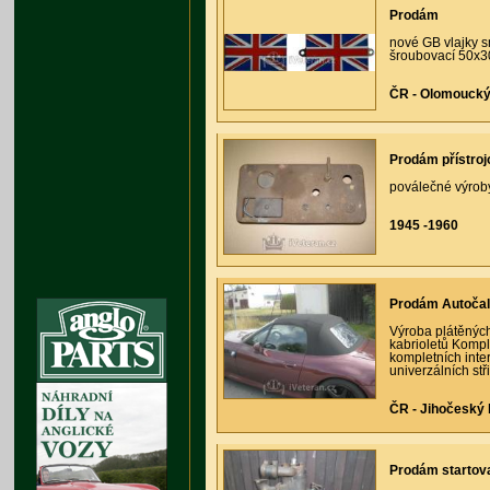
Prodám
nové GB vlajky s
šroubovací 50x3
ČR - Olomoucký 
Prodám přístroj
poválečné výroby
1945 -1960
Prodám Autočal
Výroba plátěnýc
kabrioletů Komple
kompletních inter
univerzálních stř
ČR - Jihočeský k
Prodám startov