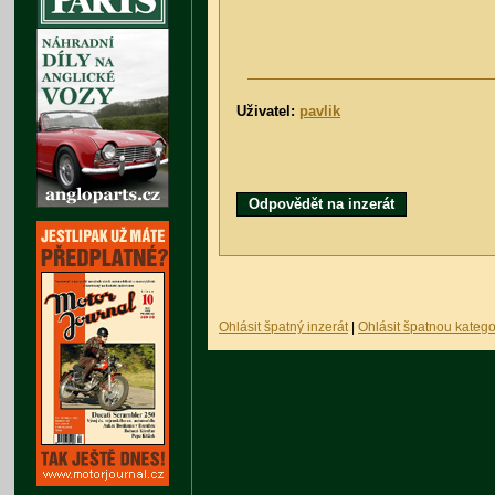
Uživatel:
pavlik
Odpovědět na inzerát
Ohlásit špatný inzerát
|
Ohlásit špatnou katego