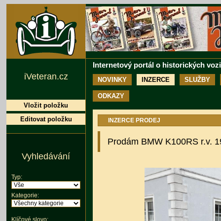
Internetový portál o historických voz
iVeteran.cz
NOVINKY
INZERCE
SLUŽBY
ODKAZY
Vložit položku
Editovat položku
INZERCE PRODEJ
Prodám BMW K100RS r.v. 1
Vyhledávání
Typ:
Kategorie:
Klíčové slovo: