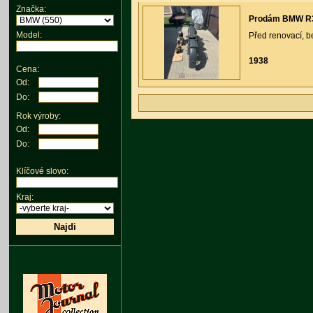
Značka:
Prodám BMW R35
Model:
Před renovací, be
1938
Cena:
Od:
Do:
Rok výroby:
Od:
Do:
Klíčové slovo:
Kraj:
Najdi