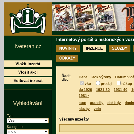
Internetový portál o historických voz
iVeteran.cz
NOVINKY
INZERCE
SLUŽBY
ODKAZY
Vložit inzerát
Vložit akci
Řadit
Cena
Rok výroby
Datum vlož
dle:
Editovat inzerát
vše
prodej
nákup
do 1920
1921-30
1931-40
1
1981>
Vyhledávání
auto
autodily
doklady
dopl
sluzby
velo
Typ:
Všechny inzeráty
Kategorie: