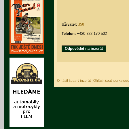
Uživatel:
350
Telefon:
+420 722 170 502
Odpovědět na inzerát
Ohlásit špatný inzerát
|
Ohlásit špatnou katego