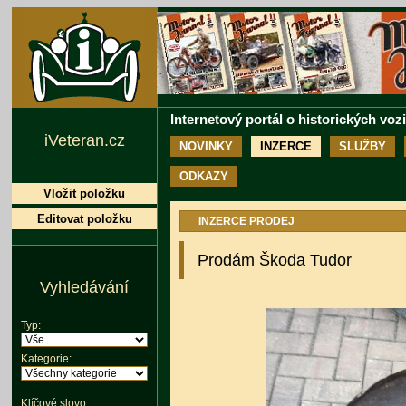
Internetový portál o historických voz
iVeteran.cz
NOVINKY
INZERCE
SLUŽBY
ODKAZY
Vložit položku
Editovat položku
INZERCE PRODEJ
Prodám Škoda Tudor
Vyhledávání
Typ:
Kategorie:
Klíčové slovo: