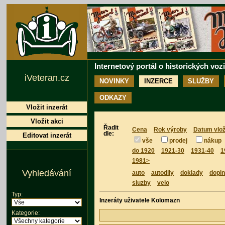
Internetový portál o historických voz
iVeteran.cz
NOVINKY
INZERCE
SLUŽBY
ODKAZY
Vložit inzerát
Vložit akci
Řadit
Cena
Rok výroby
Datum vlož
dle:
Editovat inzerát
vše
prodej
nákup
do 1920
1921-30
1931-40
1
1981>
Vyhledávání
auto
autodily
doklady
dopl
sluzby
velo
Typ:
Inzeráty uživatele Kolomazn
Kategorie: