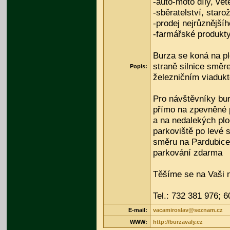
-auto-moto díly, vet
-sběratelství, starož
-prodej nejrůznější
-farmářské produkt
Burza se koná na p
straně silnice smě
Popis:
železničním viaduk
Pro návštěvníky bur
přímo na zpevněné 
a na nedalekých pl
parkoviště po levé s
směru na Pardubice
parkování zdarma
Těšíme se na Vaši 
Tel.: 732 381 976; 
E-mail:
vacamiroslav@seznam.cz
WWW:
http://burzavaly.cz