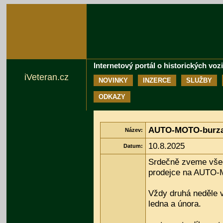
Internetový portál o historických voz
iVeteran.cz
NOVINKY
INZERCE
SLUŽBY
ODKAZY
AUTO-MOTO-burza 
Název:
10.8.2025
Datum:
Srdečně zveme vše
prodejce na AUTO-
Vždy druhá neděle 
ledna a února.