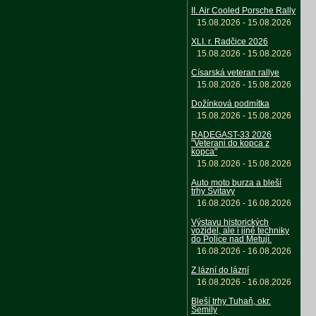
II. Air Cooled Porsche Rally
15.08.2026 - 15.08.2026
XLI. r. Radčice 2026
15.08.2026 - 15.08.2026
Císarská veteran rallye
15.08.2026 - 15.08.2026
Dožínková podmítka
15.08.2026 - 15.08.2026
RADEGAST-33 2026
"Veterani do kopca z
kopca"
15.08.2026 - 15.08.2026
Auto moto burza a bleší
trhy Svitavy
16.08.2026 - 16.08.2026
Výstavu historických
vozidel, ale i jiné techniky
do Police nad Metují.
16.08.2026 - 16.08.2026
Z lázní do lázní
16.08.2026 - 16.08.2026
Bleší trhy Tuhaň, okr.
Semily