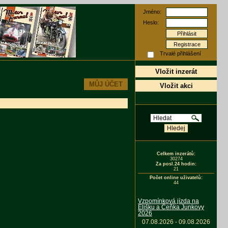
Jméno:
Heslo:
Registrace
Trvalé přihlášení
Vložit inzerát
MŮJ ÚČET
Vložit akci
Celkem inzerátů:
30274
Za posl.24 hodin:
21
Počet online uživatelů:
44
Vzpomínková jízda na
Elišku a Čeňka Junkovy
2026
07.08.2026 - 09.08.2026