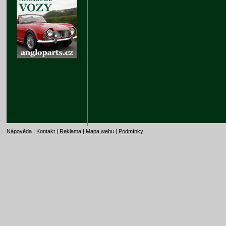
Nápověda
|
Kontakt
|
Reklama
|
Mapa webu
|
Podmínky