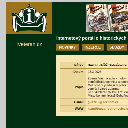
Internetový portál o historických
iVeteran.cz
NOVINKY
INZERCE
SLUŽBY
Název:
Burza Letiště Bohuňovice
Datum:
28.3.2026
Zveme Vás na auto - moto - ve
zemědělská technika a podo
Možnost příjezdu již v pátek
Popis:
veteráni vjezd zdarma
GPS:49°40'13.971"N,17°17'4
Místo konání: letiště Bohuňo
E-mail:
guzzi13@seznam.cz
WWW:
http://burza- bohunovice.