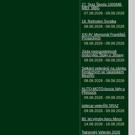
27. Sraz Škoda 1000MB,
MBX, MBG
07.08.2026 - 09.08.2026
18. Retroden Svratka
08.08.2026 - 08.08.2026
XXI./IV. Memoriál Františků
Proseckých
08.08.2026 - 08.08.2026
Jízda nepravidelnosti
motocyklů Štoky u Jihlavy
08.08.2026 - 08.08.2026
Setkání veteránů na zámku
Kinskchých ve Valašském
Meziříčí
08.08.2026 - 08.08.2026
AUTO-MOTO-burza Valy u
Přelouče
09.08.2026 - 09.08.2026
sidecar veterÁN SRAZ
09.08.2026 - 09.08.2026
80. let výroby Aero Minor
14.08.2026 - 16.08.2026
Tatranský Veterán 2026