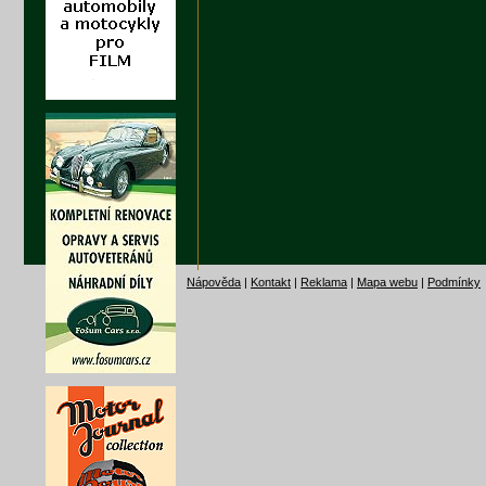
Nápověda
|
Kontakt
|
Reklama
|
Mapa webu
|
Podmínky