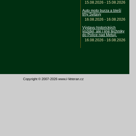
15.08.2026 - 15.08.2026
Auto moto burza a bleší
trhy Svitavy
16.08.2026 - 16.08.2026
Výstavu historických
vozidel, ale i jiné techniky
do Police nad Metují.
16.08.2026 - 16.08.2026
Copyright © 2007-2026 www.i-Veteran.cz