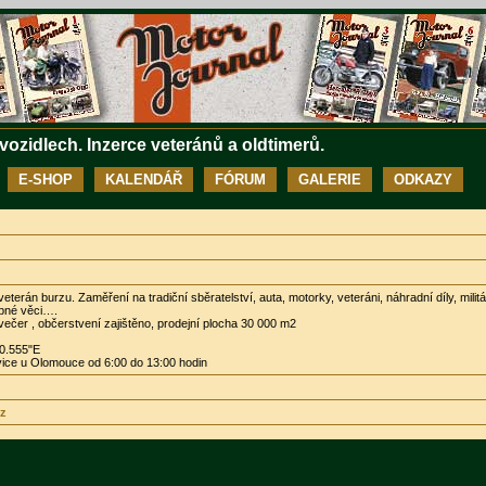
 vozidlech. Inzerce veteránů a oldtimerů.
E-SHOP
KALENDÁŘ
FÓRUM
GALERIE
ODKAZY
terán burzu. Zaměření na tradiční sběratelství, auta, motorky, veteráni, náhradní díly, militári
bné věci….
 večer , občerstvení zajištěno, prodejní plocha 30 000 m2
0.555"E
vice u Olomouce od 6:00 do 13:00 hodin
cz