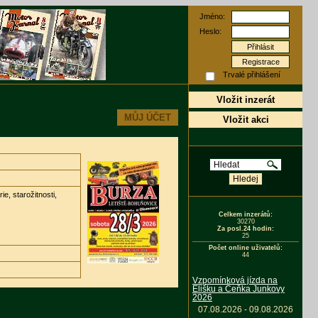
Jméno:
Heslo:
Registrace
Trvalé přihlášení
Vložit inzerát
MŮJ ÚČET
Vložit akci
e, starožitnosti,
Celkem inzerátů:
30270
Za posl.24 hodin:
25
Počet online uživatelů:
44
Vzpomínková jízda na
Elišku a Čeňka Junkovy
2026
07.08.2026 - 09.08.2026