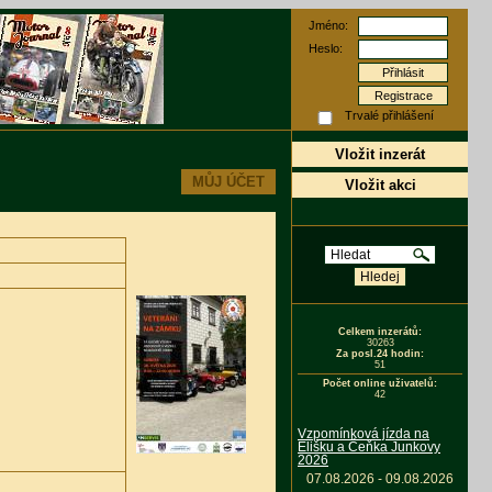
Jméno:
Heslo:
Registrace
Trvalé přihlášení
Vložit inzerát
MŮJ ÚČET
Vložit akci
Celkem inzerátů:
30263
Za posl.24 hodin:
51
Počet online uživatelů:
42
Vzpomínková jízda na
Elišku a Čeňka Junkovy
2026
07.08.2026 - 09.08.2026