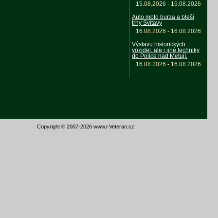
15.08.2026 - 15.08.2026
Auto moto burza a bleší
trhy Svitavy
16.08.2026 - 16.08.2026
Výstavu historických
vozidel, ale i jiné techniky
do Police nad Metují.
16.08.2026 - 16.08.2026
Copyright © 2007-2026 www.i-Veteran.cz