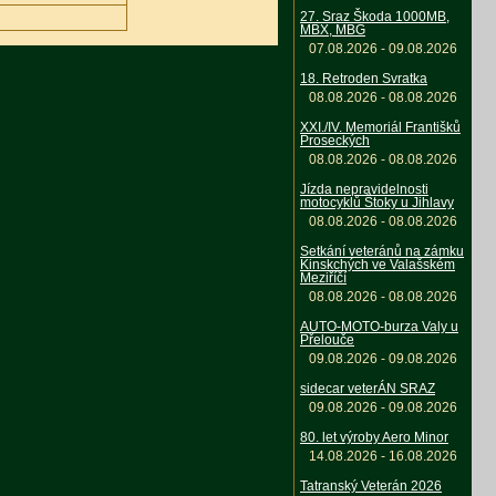
27. Sraz Škoda 1000MB,
MBX, MBG
07.08.2026 - 09.08.2026
18. Retroden Svratka
08.08.2026 - 08.08.2026
XXI./IV. Memoriál Františků
Proseckých
08.08.2026 - 08.08.2026
Jízda nepravidelnosti
motocyklů Štoky u Jihlavy
08.08.2026 - 08.08.2026
Setkání veteránů na zámku
Kinskchých ve Valašském
Meziříčí
08.08.2026 - 08.08.2026
AUTO-MOTO-burza Valy u
Přelouče
09.08.2026 - 09.08.2026
sidecar veterÁN SRAZ
09.08.2026 - 09.08.2026
80. let výroby Aero Minor
14.08.2026 - 16.08.2026
Tatranský Veterán 2026