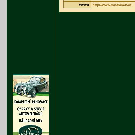
WWW:
http://www.vcctrebon.cz