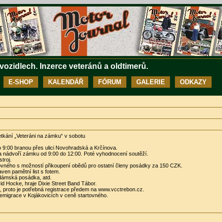
 vozidlech. Inzerce veteránů a oldtimerů.
E-SHOP
KALENDÁŘ
FÓRUM
GALERIE
ODKAZY
etkání „Veteráni na zámku“ v sobotu
o 9:00 branou přes ulici Novohradská a Krčínova.
na nádvoří zámku od 9:00 do 12:00. Poté vyhodnocení soutěží.
troj.
tovného s možností přikoupení obědů pro ostatní členy posádky za 150 CZK.
ven pamětní list s fotem.
 dámská posádka, atd.
d Hocke, hraje Dixie Street Band Tábor.
, proto je potřebná registrace předem na www.vcctrebon.cz.
migrace v Kojákovicích v ceně startovného.