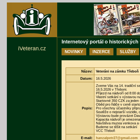
Internetový portál o historických
iVeteran.cz
NOVINKY
INZERCE
SLUŽBY
Název:
Veteráni na zámku Třeboň
Datum:
16.5.2026
Zveme Vás na 14. tradiční s
16.5.2026 v Třeboni.
Příjezd na nádvoří od 8:00 d
Vlastní setkání s výstavou 
Startovné 350 CZK za jeden s
Oběd pro řidiče v ceně star
Popis:
Pro všechny účastníky připra
Soutěže o nejstarší vozidlo,
Výstavou bude provázet Davi
Kapacita nádvoří je omezena
Návštěva muzea venkova a e
Budeme se těšit na setkání
VCC Třeboň
E-mail:
hanzalpetr27@gmail.com