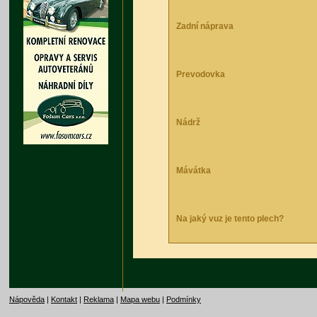
Zadní náprava
Prevodovka
Nádrž
Mávátka
Na jaký vuz je tento plech?
Nápověda
|
Kontakt
|
Reklama
|
Mapa webu
|
Podmínky