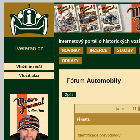
Internetový portál o historických voz
iVeteran.cz
NOVINKY
INZERCE
SLUŽBY
ODKAZY
Vložit inzerát
Vložit akci
Fórum
Automobily
Zpět
|«
«
...
11
Témata
Identifikace prevodovky