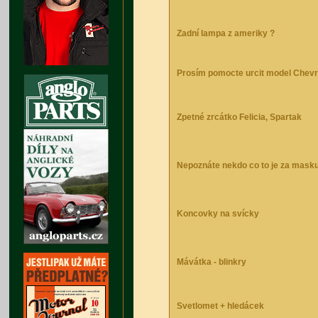
Zadní lampa z ameriky ?
Prosím pomocte urcit model Chevr
Zpetné zrcátko Felicia, Spartak
Nepoznáte nekdo co to je za mask
Koncovky na svícky
Mávátka - blinkry
Svetlomet + hledácek