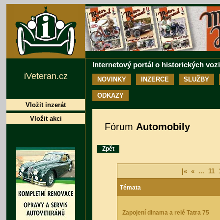
Internetový portál o historických voz
iVeteran.cz
NOVINKY
INZERCE
SLUŽBY
ODKAZY
Vložit inzerát
Vložit akci
Fórum
Automobily
Zpět
|«
«
...
11
Témata
Zapojení dinama a relé Tatra 75