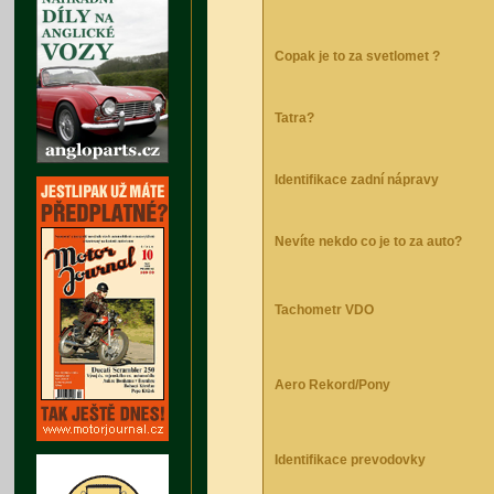
Copak je to za svetlomet ?
Tatra?
Identifikace zadní nápravy
Nevíte nekdo co je to za auto?
Tachometr VDO
Aero Rekord/Pony
Identifikace prevodovky