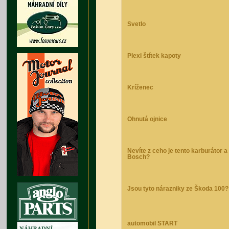
Svetlo
Plexi štítek kapoty
Kríženec
Ohnutá ojnice
Nevíte z ceho je tento karburátor a
Bosch?
Jsou tyto nárazniky ze Škoda 100?
automobil START