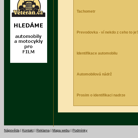
Tachometr
Prevodovka - ví nekdo z ceho to je
Identifikace automobilu
Automobilová nádrž
Prosim o identifikaci nadrze
Nápověda
|
Kontakt
|
Reklama
|
Mapa webu
|
Podmínky