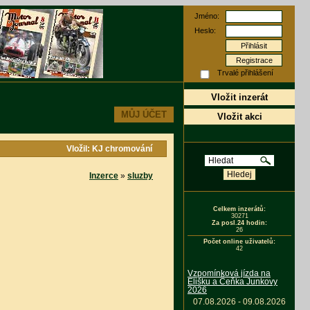
Jméno:
Heslo:
Registrace
Trvalé přihlášení
Vložit inzerát
MŮJ ÚČET
Vložit akci
Vložil: KJ chromování
Inzerce
»
sluzby
Celkem inzerátů:
30271
Za posl.24 hodin:
26
Počet online uživatelů:
42
Vzpomínková jízda na
Elišku a Čeňka Junkovy
2026
07.08.2026 - 09.08.2026