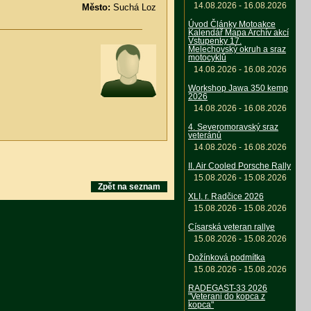
14.08.2026 - 16.08.2026
Město:
Suchá Loz
Úvod Články Motoakce
Kalendář Mapa Archív akcí
Vstupenky 17.
Melechovský okruh a sraz
motocyklů
14.08.2026 - 16.08.2026
Workshop Jawa 350 kemp
2026
14.08.2026 - 16.08.2026
4. Severomoravský sraz
veteránů
14.08.2026 - 16.08.2026
II. Air Cooled Porsche Rally
15.08.2026 - 15.08.2026
Zpět na seznam
XLI. r. Radčice 2026
15.08.2026 - 15.08.2026
Císarská veteran rallye
15.08.2026 - 15.08.2026
Dožínková podmítka
15.08.2026 - 15.08.2026
RADEGAST-33 2026
"Veterani do kopca z
kopca"