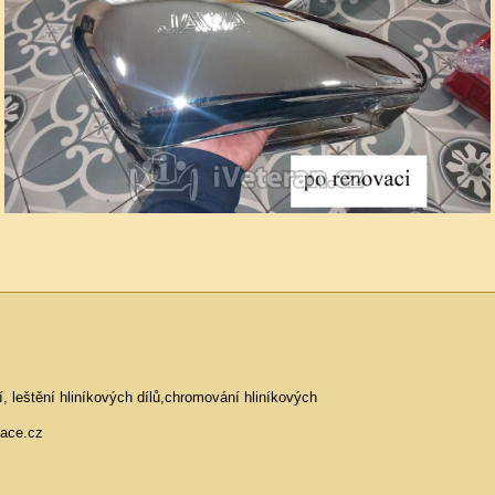
 leštění hliníkových dílů,chromování hliníkových
vace.cz