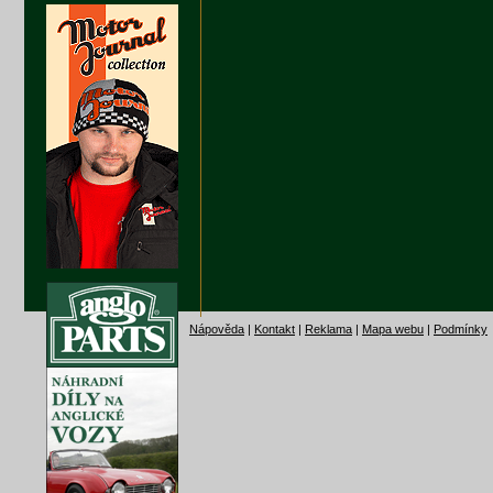
Nápověda
|
Kontakt
|
Reklama
|
Mapa webu
|
Podmínky