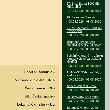
27. Sraz Škoda 1000MB,
MBX, MBG
07.08.2026 - 09.08.2026
18. Retroden Svratka
08.08.2026 - 08.08.2026
XXI./IV. Memoriál Františků
Proseckých
08.08.2026 - 08.08.2026
Jízda nepravidelnosti
motocyklů Štoky u Jihlavy
08.08.2026 - 08.08.2026
Setkání veteránů na zámku
Kinskchých ve Valašském
Meziříčí
08.08.2026 - 08.08.2026
Počet shlédnutí:
232
AUTO-MOTO-burza Valy u
Přelouče
09.08.2026 - 09.08.2026
Vloženo:
23.12.2025, 16:02
sidecar veterÁN SRAZ
Číslo inzerce:
82977
09.08.2026 - 09.08.2026
Stát:
Česká republika
80. let výroby Aero Minor
14.08.2026 - 16.08.2026
Lokalita:
ČR - Zlínský kraj
Tatranský Veterán 2026