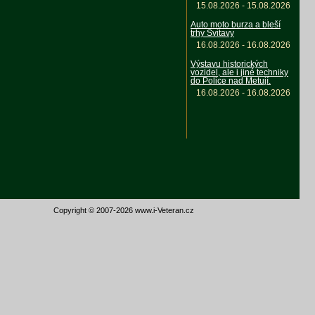
15.08.2026 - 15.08.2026
Auto moto burza a bleší
trhy Svitavy
16.08.2026 - 16.08.2026
Výstavu historických
vozidel, ale i jiné techniky
do Police nad Metují.
16.08.2026 - 16.08.2026
Copyright © 2007-2026 www.i-Veteran.cz