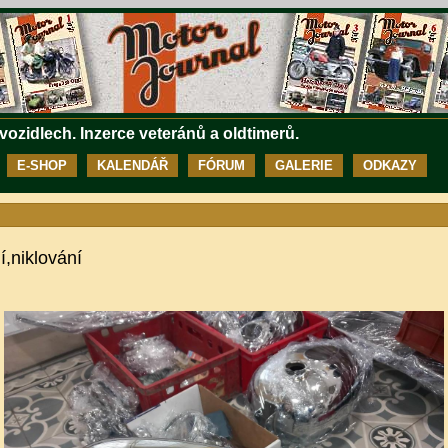
 vozidlech. Inzerce veteránů a oldtimerů.
E-SHOP
KALENDÁŘ
FÓRUM
GALERIE
ODKAZY
í,niklování