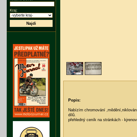
Kraj:
Najdi
Popis:
Nabízím chromování ,mědění,niklování,
dílů.
přehledný ceník na stránkách - kjreno