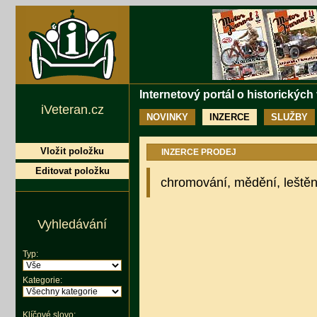
Internetový portál o historických
iVeteran.cz
NOVINKY
INZERCE
SLUŽBY
Vložit položku
INZERCE PRODEJ
Editovat položku
chromování, mědění, leštěn
Vyhledávání
Typ:
Kategorie:
Klíčové slovo: