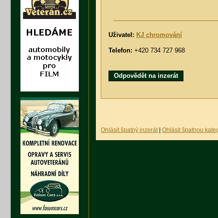
Uživatel:
KJ chromování
Telefon:
+420 734 727 968
Odpovědět na inzerát
Ohlásit špatný inzerát
|
Ohlásit špatnou kateg