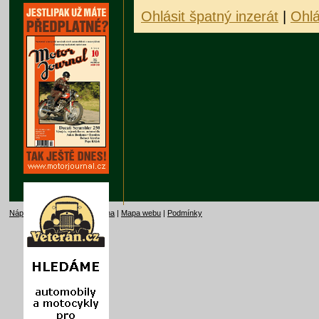
Ohlásit špatný inzerát
|
Ohlá
Nápověda
|
Kontakt
|
Reklama
|
Mapa webu
|
Podmínky