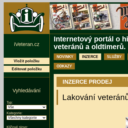
Internetový portál o h
iVeteran.cz
veteránů a oldtimerů.
NOVINKY
INZERCE
SLUŽBY
Vložit položku
ODKAZY
Editovat položku
INZERCE PRODEJ
Vyhledávání
Lakování veterán
Typ:
Kategorie:
Klíčové slovo: