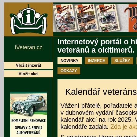
Internetový portál o h
iVeteran.cz
veteránů a oldtimerů.
NOVINKY
INZERCE
SLUŽBY
Vložit inzerát
ODKAZY
Vložit akci
Kalendář veteráns
Vážení přátelé, pořadatelé a
v dubnovém vydání časopisu 
kalendář akcí na rok 2025. V
kalendáře zadala.
Zda je ak