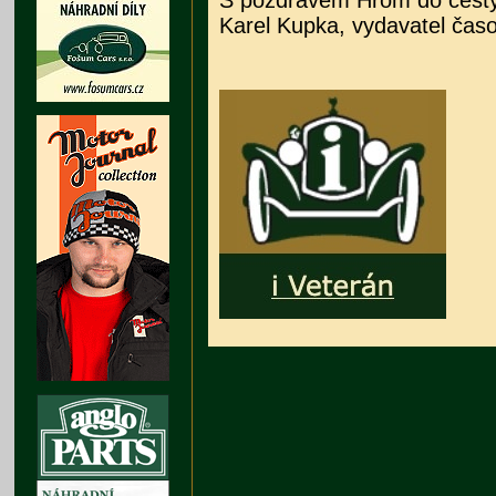
S pozdravem Hrom do cesty
Karel Kupka, vydavatel čas