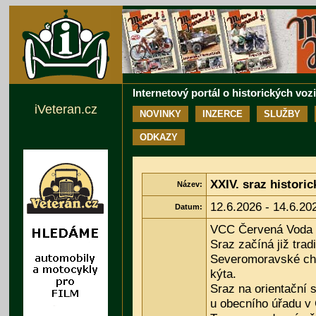
Internetový portál o historických voz
iVeteran.cz
NOVINKY
INZERCE
SLUŽBY
ODKAZY
XXIV. sraz histori
Název:
12.6.2026 - 14.6.20
Datum:
VCC Červená Voda V
Sraz začíná již tra
Severomoravské cha
kýta.
Sraz na orientační 
u obecního úřadu v