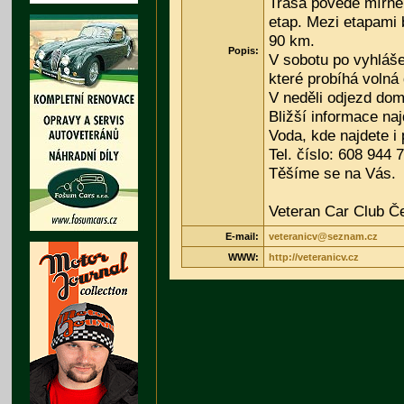
Trasa povede mírně 
etap. Mezi etapami 
90 km.
Popis:
V sobotu po vyhláš
které probíhá volná
V neděli odjezd dom
Bližší informace n
Voda, kde najdete i 
Tel. číslo: 608 944 
Těšíme se na Vás.
Veteran Car Club Č
E-mail:
veteranicv@seznam.cz
WWW:
http://veteranicv.cz