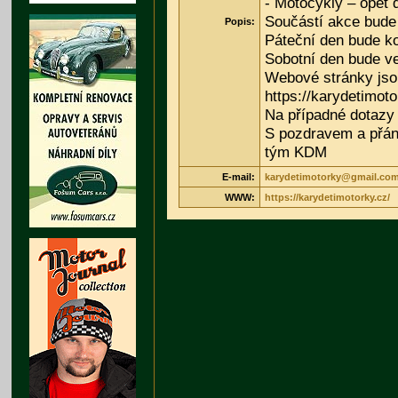
- Motocykly – opět d
Součástí akce bude 
Popis:
Páteční den bude ko
Sobotní den bude ve
Webové stránky jso
https://karydetimoto
Na případné dotazy
S pozdravem a přán
tým KDM
E-mail:
karydetimotorky@gmail.co
WWW:
https://karydetimotorky.cz/