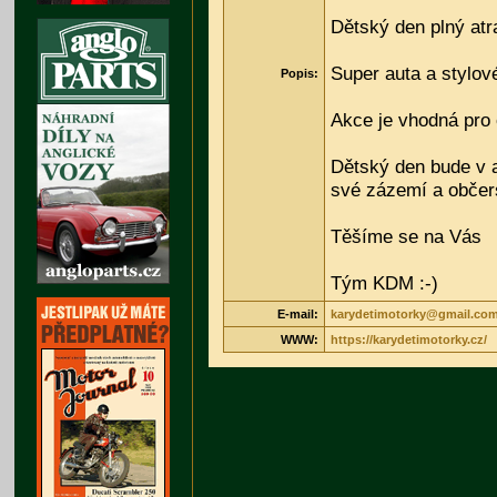
Dětský den plný atr
Super auta a stylov
Popis:
Akce je vhodná pro 
Dětský den bude v ar
své zázemí a občer
Těšíme se na Vás
Tým KDM :-)
E-mail:
karydetimotorky@gmail.co
WWW:
https://karydetimotorky.cz/