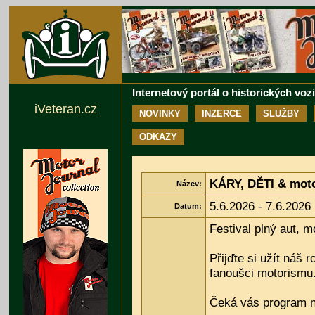
Internetový portál o historických voz
iVeteran.cz
NOVINKY
INZERCE
SLUŽBY
ODKAZY
KÁRY, DĚTI & mot
Název:
5.6.2026 - 7.6.2026
Datum:
Festival plný aut, 
Přijďte si užít náš r
fanoušci motorismu
Čeká vás program n