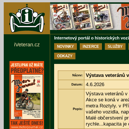
Internetový portál o historických voz
iVeteran.cz
NOVINKY
INZERCE
SLUŽBY
ODKAZY
Výstava veteránů v
Název:
4.6.2026
Datum:
Výstava veteránů v
Akce se koná v areá
metra Roztyly. v Př
Popis:
vašeho vozidla, nap
Malé občerstvení pro
rychle...kapacita j