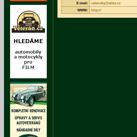
E-mail:
salansky@atlas.cz
WWW:
http://