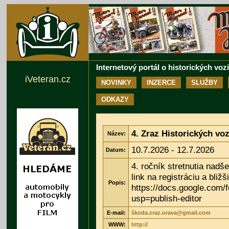
Internetový portál o historických voz
iVeteran.cz
NOVINKY
INZERCE
SLUŽBY
ODKAZY
4. Zraz Historických voz
Název:
10.7.2026 - 12.7.2026
Datum:
4. ročník stretnutia nadš
link na registráciu a bližši
Popis:
https://docs.google.co
usp=publish-editor
E-mail:
škoda.zraz.orava@gmail.com
WWW:
http://