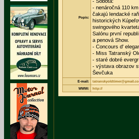
- Sobota:
- nenáročná 110 km
čakajú lendacké raň
Popis:
historických Kúpeľ
swingového kvartet
Salónu první republ
a penová Show.
- Concours d' elega
- Miss Tatranský Ol
- staré dobré evergr
- výstava obrazov 
Ševčuka
E-mail:
tatranskyoldtimer@gmail.c
WWW:
http://