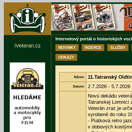
Internetový portál o historických voz
iVeteran.cz
NOVINKY
INZERCE
SLUŽBY
ODKAZY
11.Tatranský Oldti
Název:
2.7.2026 - 5.7.2026
Datum:
Novú dekádu veterá
Tatranskej Lomnici 
Veterán zraz je urč
vyrobené do roku 1
- Piatková retro jaz
v dobových kostým