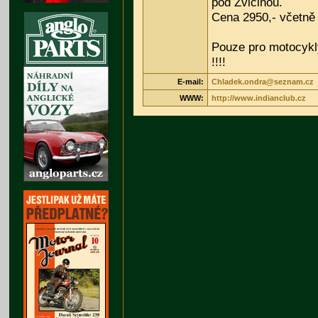
pod Zvičinou.
Cena 2950,- včetně
Pouze pro motocykl
!!!!
E-mail:
Chladek.ondra@seznam.cz
WWW:
http://www.indianclub.cz