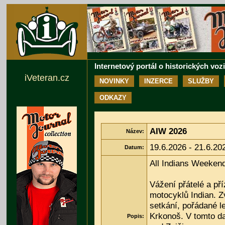
Internetový portál o historických voz
iVeteran.cz
NOVINKY
INZERCE
SLUŽBY
ODKAZY
AIW 2026
Název:
19.6.2026 - 21.6.20
Datum:
All Indians Weeken
Vážení přátelé a pří
motocyklů Indian. Z
setkání, pořádané le
Krkonoš. V tomto d
Popis: