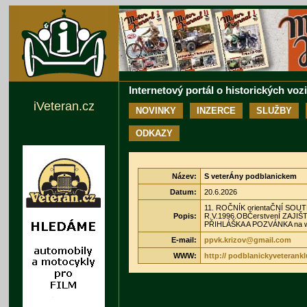
Internetový portál o historických voz
iVeteran.cz
NOVINKY
INZERCE
SLUŽBY
ODKAZY
Název:
S veterÁny podblanickem
Datum:
20.6.2026
11. ROČNÍK orientaČNÍ SOUTĚŽ
Popis:
R.V.1996.OBČerstvenÍ ZAJIŠT
PŘIHLÁŠKA A POZVÁNKA na 
E-mail:
ppvk.krizov@gmail.com
WWW:
http:// podblanickyveterank