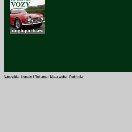
Nápověda
|
Kontakt
|
Reklama
|
Mapa webu
|
Podmínky