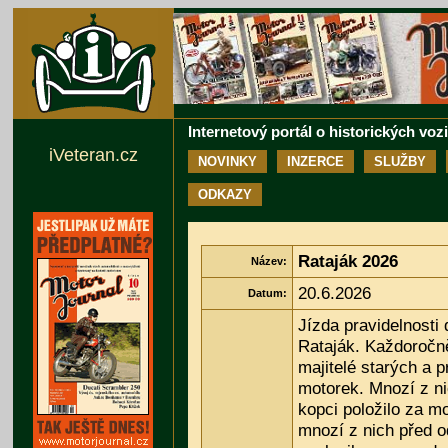
Internetový portál o historických voz
iVeteran.cz
NOVINKY
INZERCE
SLUŽBY
ODKAZY
Rataják 2026
Název:
20.6.2026
Datum:
Jízda pravidelnosti 
Rataják. Každoročně
majitelé starých a 
motorek. Mnozí z n
kopci položilo za mo
mnozí z nich před 