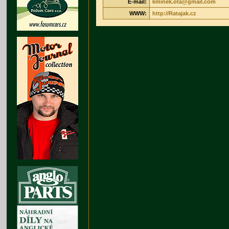
E-mail:
kminek.ota@gmail.com
WWW:
http://Ratajak.cz