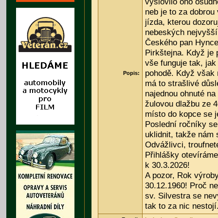
vyslovilo ono osudn
neb je to za dobrou
jízda, kterou dozoru
nebeských nejvyšší 
Českého pan Hynce
Pirkštejna. Když je 
vše funguje tak, jak
pohodě. Když však 
Popis:
má to strašlivé důs
najednou ohnuté na 
žulovou dlažbu ze 40
místo do kopce se j
Poslední ročníky se
uklidnit, takže nám s
Odvážlivci, troufnete
Přihlášky otevíráme
k 30.3.2026!
A pozor, Rok výrob
30.12.1960! Proč ne
sv. Silvestra se nev
tak to za nic nestojí