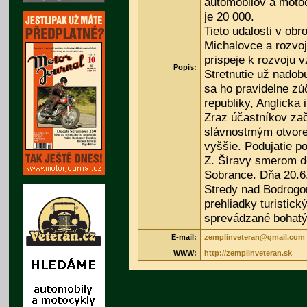
automobilov a motoc
je 20 000.
Tieto udalosti v obr
Michalovce a rozvoj
prispeje k rozvoju v
Popis:
Stretnutie už nado
sa ho pravidelne zú
republiky, Anglicka 
Zraz účastníkov zač
slávnostmým otvore
vyššie. Podujatie p
Z. Šíravy smerom d
Sobrance. Dňa 20.6.
Stredy nad Bodrogo
prehliadky turistick
sprevádzané bohat
E-mail:
zemplinveteran@gmail.com
WWW:
http://zemplinveteran.sk