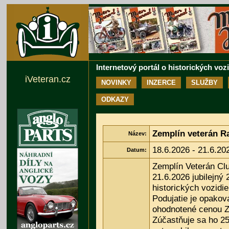
Internetový portál o historických voz
iVeteran.cz
NOVINKY
INZERCE
SLUŽBY
ODKAZY
Zemplín veterán Ra
Název:
18.6.2026 - 21.6.20
Datum:
Zemplín Veterán Clu
21.6.2026 jubilejný 
historických vozidi
Podujatie je opako
ohodnotené cenou Zd
Zúčastňuje sa ho 2