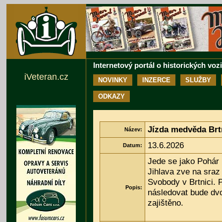
Internetový portál o historických voz
iVeteran.cz
NOVINKY
INZERCE
SLUŽBY
ODKAZY
Jízda medvěda Brtn
Název:
13.6.2026
Datum:
Jede se jako Pohár
Jihlava zve na sraz
Svobody v Brtnici. P
Popis:
následovat bude dvo
zajištěno.