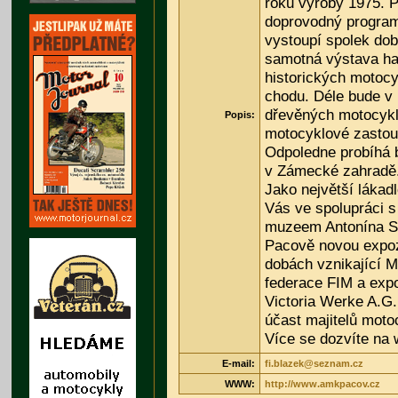
roku výroby 1975. P
doprovodný program
vystoupí spolek dob
samotná výstava has
historických motocy
chodu. Déle bude v 
dřevěných motocykl
Popis:
motocyklové zasto
Odpoledne probíhá 
v Zámecké zahradě
Jako největší lákad
Vás ve spolupráci
muzeem Antonína So
Pacově novou expoz
dobách vznikající 
federace FIM a exp
Victoria Werke A.G.
účast majitelů moto
Více se dozvíte na
E-mail:
fi.blazek@seznam.cz
WWW:
http://www.amkpacov.cz