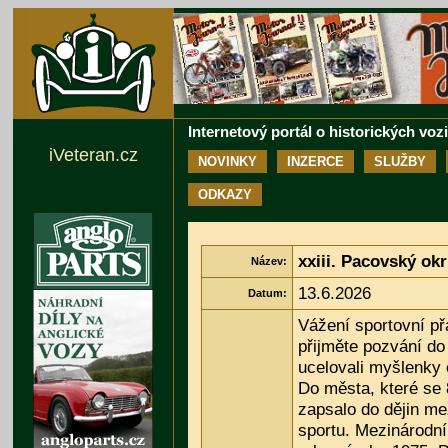
Internetový portál o historických voz
iVeteran.cz
NOVINKY
INZERCE
SLUŽBY
ODKAZY
xxiii. Pacovský ok
Název:
13.6.2026
Datum:
Vážení sportovní př
přijměte pozvání do
ucelovali myšlenky 
Do města, které se
zapsalo do dějin m
sportu. Mezinárodní