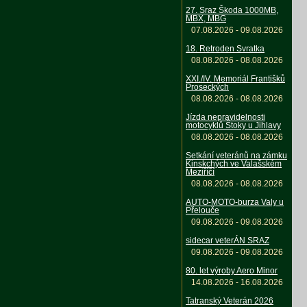
27. Sraz Škoda 1000MB,
MBX, MBG
07.08.2026 - 09.08.2026
18. Retroden Svratka
08.08.2026 - 08.08.2026
XXI./IV. Memoriál Františků
Proseckých
08.08.2026 - 08.08.2026
Jízda nepravidelnosti
motocyklů Štoky u Jihlavy
08.08.2026 - 08.08.2026
Setkání veteránů na zámku
Kinskchých ve Valašském
Meziříčí
08.08.2026 - 08.08.2026
AUTO-MOTO-burza Valy u
Přelouče
09.08.2026 - 09.08.2026
sidecar veterÁN SRAZ
09.08.2026 - 09.08.2026
80. let výroby Aero Minor
14.08.2026 - 16.08.2026
Tatranský Veterán 2026