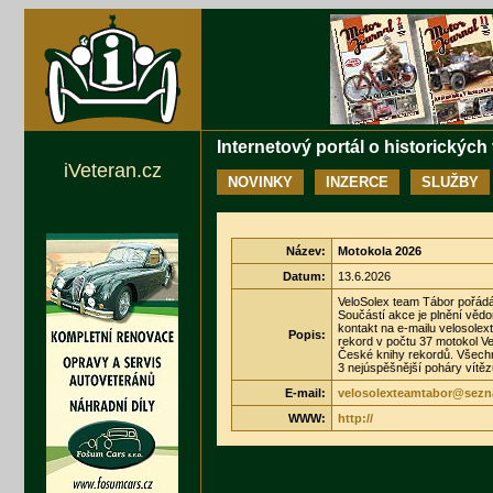
Internetový portál o historických
iVeteran.cz
NOVINKY
INZERCE
SLUŽBY
Název:
Motokola 2026
Datum:
13.6.2026
VeloSolex team Tábor pořádá 
Součástí akce je plnění věd
kontakt na e-mailu velosole
Popis:
rekord v počtu 37 motokol V
České knihy rekordů. Všechny
3 nejúspěšnější poháry vítě
E-mail:
velosolexteamtabor@sezn
WWW:
http://