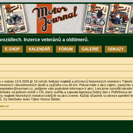
 vozidlech. Inzerce veteránů a oldtimerů.
E-SHOP
KALENDÁŘ
FÓRUM
GALERIE
ODKAZY
v sobotu 13.6.2026 již 10.ročník Setkání majitelů a příznivců historických motokol v Táboře
omostních i dovednostních úkolů a vyjížďka cca 40 km. Pokud máte o akci zájem, zanechte 
xteamtabor@seznam.cz, pošleme vám podrobné informace k akci. Loni jsme vytvořili národní
eloSolex na jednom místě v ČR, který ověřila a zapsala Agentura Dobrý den z Pelhřimova do
 majitele hitorických motokol srdečně na akci zveme. Každý účastník si odveze pamětní lis
zů. Za VeloSolex team Tábor Honza Štefan
am.cz