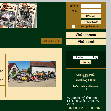
Jméno:
Heslo:
Registrace
Trvalé přihlášení
Vložit inzerát
MŮJ ÚČET
Vložit akci
.
váš
Celkem inzerátů:
30271
t a
Za posl.24 hodin:
16
Počet online uživatelů:
46
Vzpomínková jízda na
Elišku a Čeňka Junkovy
2026
07.08.2026 - 09.08.2026