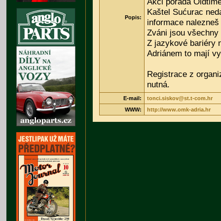
Akci pořádá Oldtime
Kaštel Sućurac neda
Popis:
informace nalezne
Zváni jsou všechny
Z jazykové bariéry 
Adriánem to mají v
Registrace z organ
nutná.
E-mail:
tonci.siskov@st.t-com.hr
WWW:
http://www.omk-adria.hr