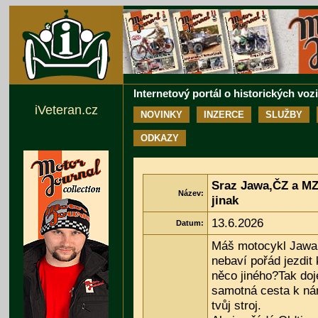
Internetový portál o historických voz
iVeteran.cz
NOVINKY
INZERCE
SLUŽBY
ODKAZY
Sraz Jawa,ČZ a MZ
Název:
jinak
13.6.2026
Datum:
Máš motocykl Jawa
nebaví pořád jezdit
něco jiného?Tak doj
samotná cesta k ná
tvůj stroj.