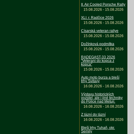
II. Air Cooled Porsche Rally
15.08.2026 - 15.08.2026
XLI. r. Radčice 2026
15.08.2026 - 15.08.2026
Císarská veteran rallye
15.08.2026 - 15.08.2026
Dožínková podmítka
15.08.2026 - 15.08.2026
RADEGAST-33 2026
"Veterani do kopca z
kopca"
15.08.2026 - 15.08.2026
Auto moto burza a bleší
trhy Svitavy
16.08.2026 - 16.08.2026
Výstavu historických
vozidel, ale i jiné techniky
do Police nad Metují.
16.08.2026 - 16.08.2026
Z lázní do lázní
16.08.2026 - 16.08.2026
Bleší trhy Tuhaň, okr.
Semily