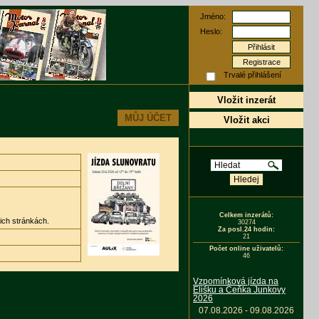
Jméno:
Heslo:
Registrace
Trvalé přihlášení
Vložit inzerát
MŮJ ÚČET
Vložit akci
Celkem inzerátů:
ich stránkách.
30274
Za posl.24 hodin:
21
Počet online uživatelů:
46
Vzpomínková jízda na
Elišku a Čeňka Junkovy
2026
07.08.2026 - 09.08.2026