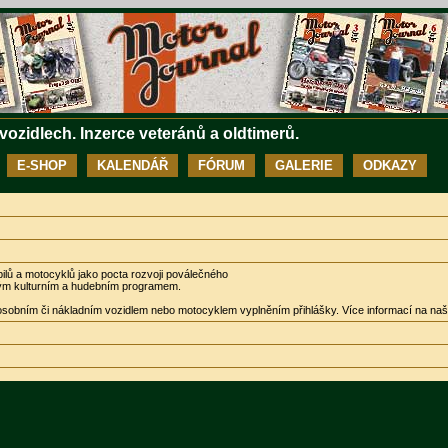
 vozidlech. Inzerce veteránů a oldtimerů.
E-SHOP
KALENDÁŘ
FÓRUM
GALERIE
ODKAZY
ilů a motocyklů jako pocta rozvoji poválečného
ým kulturním a hudebním programem.
 osobním či nákladním vozidlem nebo motocyklem vyplněním přihlášky. Více informací na naš