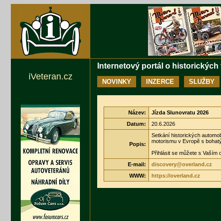
Internetový portál o historických
iVeteran.cz
NOVINKY
INZERCE
SLUŽBY
Název:
Jízda Slunovratu 2026
Datum:
20.6.2026
Setkání historických automob
motorismu v Evropě s bohat
Popis:
Přihlásit se můžete s Vaším
E-mail:
discovery@overland.cz
WWW:
https://overland.cz