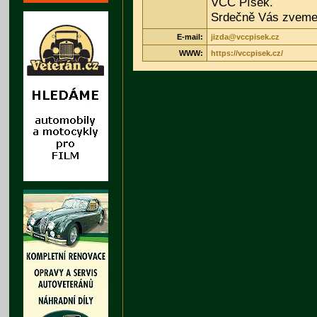
VCC Písek.
Srdečně Vás zveme
E-mail:
jizda@vccpisek.cz
WWW:
https://vccpisek.cz/