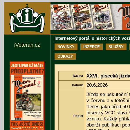
Internetový portál o historických voz
iVeteran.cz
NOVINKY
INZERCE
SLUŽBY
ODKAZY
XXVI. písecká jízda
Název:
20.6.2026
Datum:
Jízda se uskuteční t
v červnu a v letošn
"Dnes jako před 50 l
písecký VCC slaví 5
Popis:
vzniku. Každý přihl
obdrží publikaci popi