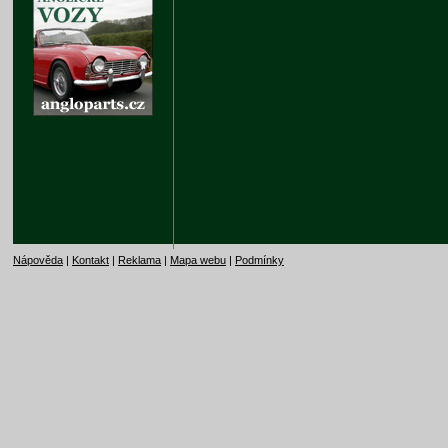
Nápověda
|
Kontakt
|
Reklama
|
Mapa webu
|
Podmínky