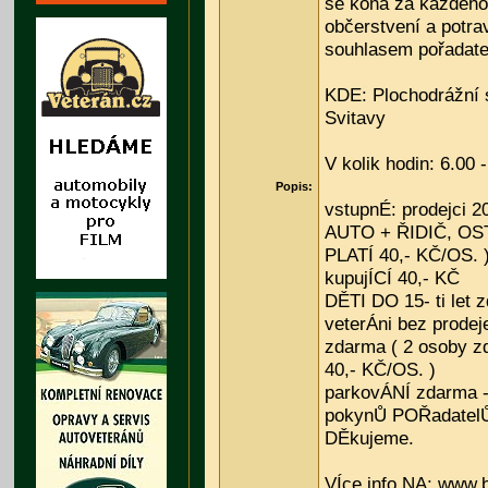
se koná za každého
občerstvení a potra
souhlasem pořadatel
KDE: Plochodrážní s
Svitavy
V kolik hodin: 6.00 
Popis:
vstupnÉ: prodejci 
AUTO + ŘIDIČ, OST
PLATÍ 40,- KČ/OS. 
kupujÍCÍ 40,- KČ
DĚTI DO 15- ti let 
veterÁni bez prode
zdarma ( 2 osoby z
40,- KČ/OS. )
parkovÁNÍ zdarma -
pokynŮ POŘadatelŮ
DĚkujeme.
VÍce info NA: www.