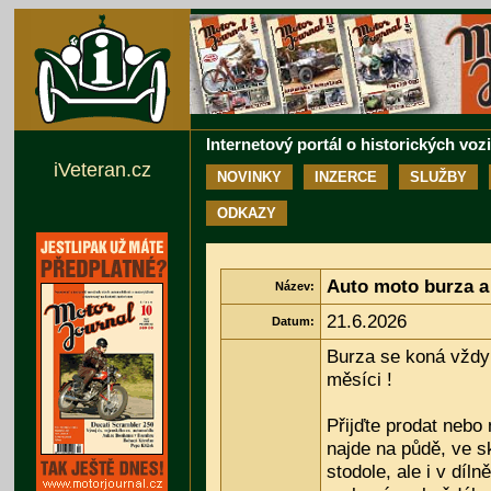
Internetový portál o historických voz
iVeteran.cz
NOVINKY
INZERCE
SLUŽBY
ODKAZY
Auto moto burza a 
Název:
21.6.2026
Datum:
Burza se koná vždy 
měsíci !
Přijďte prodat nebo
najde na půdě, ve sk
stodole, ale i v díl