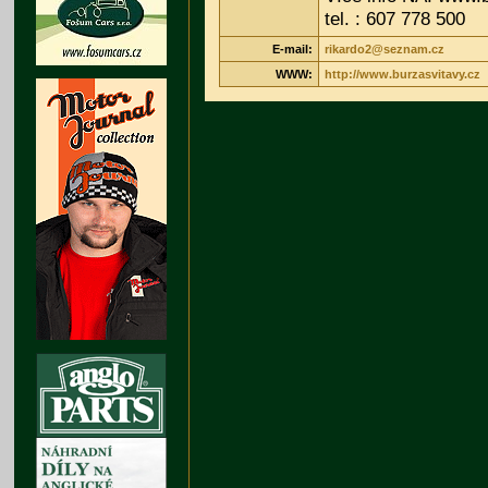
tel. : 607 778 500
E-mail:
rikardo2@seznam.cz
WWW:
http://www.burzasvitavy.cz