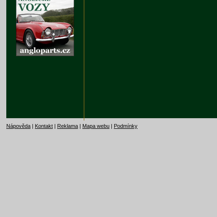
Nápověda
|
Kontakt
|
Reklama
|
Mapa webu
|
Podmínky