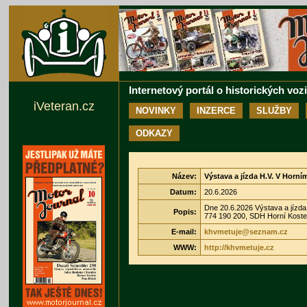
Internetový portál o historických voz
iVeteran.cz
NOVINKY
INZERCE
SLUŽBY
ODKAZY
Název:
Výstava a jízda H.V. V Horní
Datum:
20.6.2026
Dne 20.6.2026 Výstava a jízda 
Popis:
774 190 200, SDH Horní Koste
E-mail:
khvmetuje@seznam.cz
WWW:
http://khvmetuje.cz