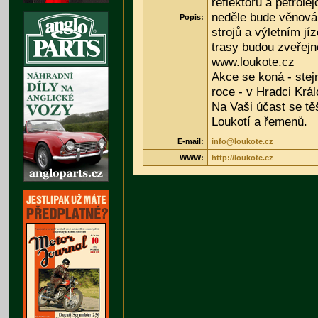
reflektorů a petrole
neděle bude věnov
Popis:
strojů a výletním j
trasy budou zveřej
www.loukote.cz
Akce se koná - stej
roce - v Hradci Král
Na Vaši účast se těš
Loukotí a řemenů.
E-mail:
info@loukote.cz
WWW:
http://loukote.cz