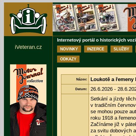
Internetový portál o historických voz
iVeteran.cz
NOVINKY
INZERCE
SLUŽBY
ODKAZY
Loukotě a řemeny 
Název:
26.6.2026 - 28.6.20
Datum:
Setkání a jízdy těch
v tradičním červnov
se mohou pouze aut
roku 1918 a řemeno
Začínáme již v páte
za svitu dobových 