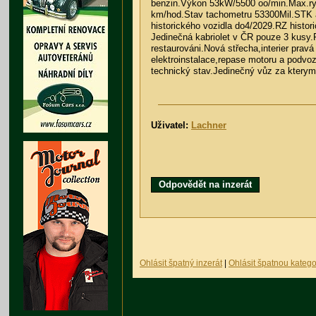
benzin.Výkon 53kW/5500 oo/min.Max.ry
km/hod.Stav tachometru 53300Mil.STK 
historického vozidla do4/2029.RZ histor
Jedinečná kabriolet v ČR pouze 3 kusy
restaurováni.Nová střecha,interier prav
elektroinstalace,repase motoru a podvo
technický stav.Jedinečný vůz za kterym
Uživatel:
Lachner
Odpovědět na inzerát
Ohlásit špatný inzerát
|
Ohlásit špatnou katego