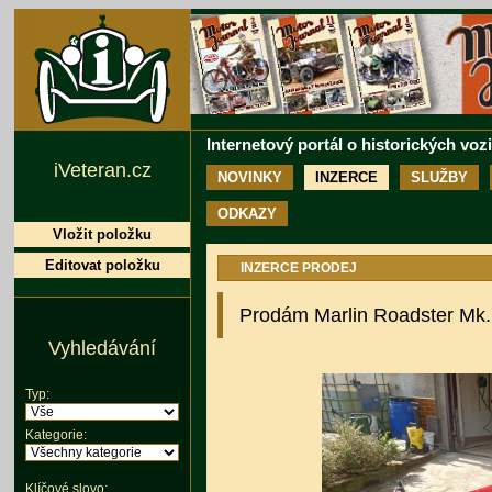
Internetový portál o historických voz
iVeteran.cz
NOVINKY
INZERCE
SLUŽBY
ODKAZY
Vložit položku
Editovat položku
INZERCE PRODEJ
Prodám Marlin Roadster Mk.I
Vyhledávání
Typ:
Kategorie:
Klíčové slovo: