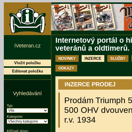
Internetový portál o h
iVeteran.cz
veteránů a oldtimerů.
NOVINKY
INZERCE
SLUŽBY
Vložit položku
ODKAZY
Editovat položku
INZERCE PRODEJ
Vyhledávání
Prodám Triumph 5
Typ:
500 OHV dvouvent
r.v. 1934
Kategorie:
Klíčové slovo: