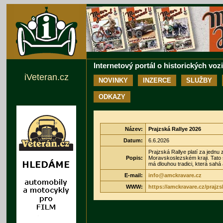
Internetový portál o historických voz
iVeteran.cz
NOVINKY
INZERCE
SLUŽBY
ODKAZY
Název:
Prajzská Rallye 2026
Datum:
6.6.2026
Prajzská Rallye platí za jedn
Popis:
Moravskoslezském kraji. Tato 
má dlouhou tradici, která sahá
E-mail:
info@amckravare.cz
WWW:
https://amckravare.cz/prajzsk