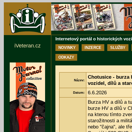
Internetový portál o historických voz
iVeteran.cz
NOVINKY
INZERCE
SLUŽBY
ODKAZY
Chotusice - burza 
Název:
vozidel, dílů a star
6.6.2026
Datum:
Burza HV a dílů a t
burze HV a dílů v C
na kterou tímto zve
starožitnosti a mili
nebo "čajna", ale t