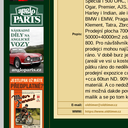
Speciál i 500 OHC, 
Ogar, Premier, AJS,
Harley i Indian, ale 
BMW i EMW, Praga, 
Klement, Tatra, Zbro
Prodejní plocha 70
Popis:
50000+40000m2 zda
800. Pro návštěvník
prodejci mohou najíž
ráno. V době burz 
(areál ve vsi u kost
pátku ráno do neděl
prodejní expozice 
+cca 60tun ND. 90
materiál. A co nedo
mi možná dakde pova
mailik a se po tom 
E-mail:
oldtimer@oldtimer.cz
WWW:
https://www.oldtimer.cz