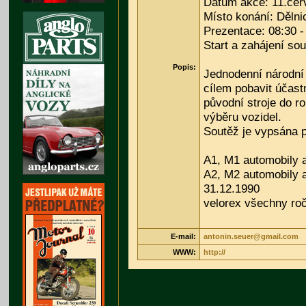
Datum akce: 11.čer
Místo konání: Děln
Prezentace: 08:30 -
Start a zahájení sou
Popis:
Jednodenní národní 
cílem pobavit účast
původní stroje do r
výběru vozidel.
Soutěž je vypsána p
A1, M1 automobily 
A2, M2 automobily 
31.12.1990
velorex všechny ro
E-mail:
antonin.seuer@gmail.com
WWW:
http://