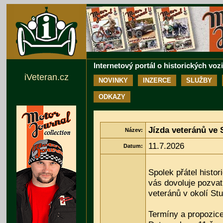
Internetový portál o historických voz
iVeteran.cz
NOVINKY
INZERCE
SLUŽBY
ODKAZY
Jízda veteránů ve
Název:
11.7.2026
Datum:
Spolek přátel histo
vás dovoluje pozvat 
veteránů v okolí St
Termíny a propozic