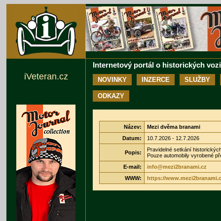
Internetový portál o historických voz
iVeteran.cz
NOVINKY
INZERCE
SLUŽBY
ODKAZY
Název:
Mezi dvěma branami
Datum:
10.7.2026 - 12.7.2026
Pravidelné setkání historických
Popis:
Pouze automobily vyrobené př
E-mail:
info@mezi2branami.cz
WWW:
https://www.mezi2branami.c