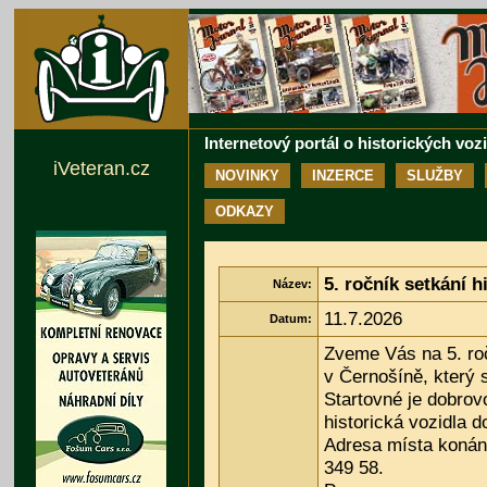
Internetový portál o historických voz
iVeteran.cz
NOVINKY
INZERCE
SLUŽBY
ODKAZY
5. ročník setkání 
Název:
11.7.2026
Datum:
Zveme Vás na 5. roč
v Černošíně, který 
Startovné je dobrov
historická vozidla d
Adresa místa konání
349 58.