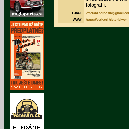
fotografií.
E-mail:
veterani.cernosin@gmail.c
WWW:
https://setkani-historickyc