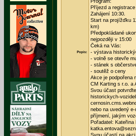
Program:
Příjezd a registrace
Zahájení 10:30.
Start na projížďku 1
km)
Předpokládané ukon
nejpozději v 15:00
Čeká na Vás:
- výstava historický
Popis:
- volně se otevře 
- stánek s občerst
- soutěž o ceny
Akce je podpořena 
CM Karting s r.o. a 
Svou účast potvrďte 
historickych-vozidel
cernosin.cms.webno
nebo na uvedený e-
příjmení, jakým voz
Pořadatel: Kateřina 
katka.entova@sezna
Svou účastí na akci