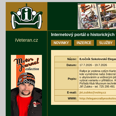
Internetový portál o historických
iVeteran.cz
NOVINKY
INZERCE
SLUŽBY
Název:
8.ročník Sokolovské Elegan
Datum:
17.7.2026 - 19.7.2026
Rallye je vedena celým Kar
kde vyměníme naše železné ko
s ubytováním a veškerým jídle
Popis:
vybrat variantu v přihlášce. 
Pořádá Klub Muzeum techni
Jiří Zubko - tel. 725 295 491
E-mail:
jiri.zubko@volny.cz
WWW:
http://elegancrallyesokolo