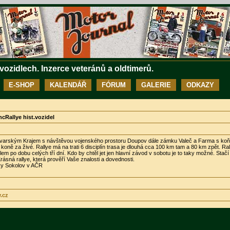
 vozidlech. Inzerce veteránů a oldtimerů.
E-SHOP
KALENDÁŘ
FÓRUM
GALERIE
ODKAZY
cRallye hist.vozidel
lovarským Krajem s návštěvou vojenského prostoru Doupov dále zámku Valeč a Farma s koň
ně za živé. Rallye má na trati 6 disciplín trasa je dlouhá cca 100 km tam a 80 km zpět. Ral
m po dobu celých tří dní. Kdo by chtěl jet jen hlavní závod v sobotu je to taky možné. Stačí
Krásná rallye, která prověří Vaše znalosti a dovednosti.
ky Sokolov v AČR
v.cz