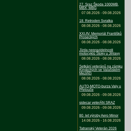
27. Sraz Škoda 1000MB,
MBX, MBG
07.08.2026 - 09.08.2026
18. Retroden Svratka
08.08.2026 - 08.08.2026
XXI./IV. Memoriál Františků
Proseckých
08.08.2026 - 08.08.2026
Jízda nepravidelnosti
motocyklů Štoky u Jihlavy
08.08.2026 - 08.08.2026
Setkání veteránů na zámku
Kinskchých ve Valašském
Meziříčí
08.08.2026 - 08.08.2026
AUTO-MOTO-burza Valy u
Přelouče
09.08.2026 - 09.08.2026
sidecar veterÁN SRAZ
09.08.2026 - 09.08.2026
80. let výroby Aero Minor
14.08.2026 - 16.08.2026
Tatranský Veterán 2026