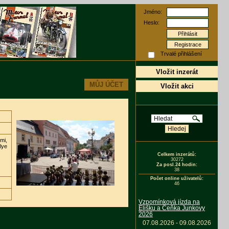
Jméno:
Heslo:
Registrace
Trvalé přihlášení
Vložit inzerát
MŮJ ÚČET
Vložit akci
mi,
lye
Celkem inzerátů:
30272
Za posl.24 hodin:
38
Počet online uživatelů:
46
Vzpomínková jízda na
Elišku a Čeňka Junkovy
2026
07.08.2026 - 09.08.2026