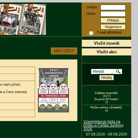
Jméno:
Heslo:
Registrace
Trvalé přihlášení
Vložit inzerát
MŮJ ÚČET
Vložit akci
e nad Lužnicí.
la a Cenu starosty
Celkem inzerátů:
30273
Za posl.24 hodin:
33
Počet online uživatelů:
44
Vzpomínková jízda na
Elišku a Čeňka Junkovy
2026
07.08.2026 - 09.08.2026