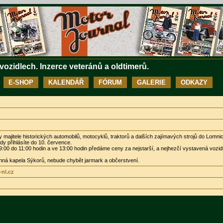
 vozidlech. Inzerce veteránů a oldtimerů.
E-SHOP
KALENDÁŘ
FÓRUM
GALERIE
ODKAZY
ajitele historických automobilů, motocyklů, traktorů a dalších zajímavých strojů do Lomnic
y přihlásíte do 10. července.
:00 do 11:00 hodin a ve 13:00 hodin předáme ceny za nejstarší, a nejhezčí vystavená vozid
nná kapela Sýkorů, nebude chybět jarmark a občerstvení.
nl.cz