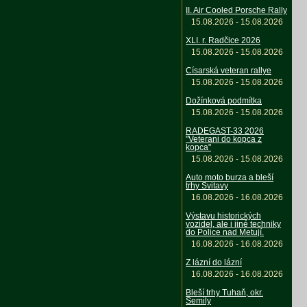
II. Air Cooled Porsche Rally
15.08.2026 - 15.08.2026
XLI. r. Radčice 2026
15.08.2026 - 15.08.2026
Císarská veteran rallye
15.08.2026 - 15.08.2026
Dožínková podmítka
15.08.2026 - 15.08.2026
RADEGAST-33 2026
"Veterani do kopca z
kopca"
15.08.2026 - 15.08.2026
Auto moto burza a bleší
trhy Svitavy
16.08.2026 - 16.08.2026
Výstavu historických
vozidel, ale i jiné techniky
do Police nad Metují.
16.08.2026 - 16.08.2026
Z lázní do lázní
16.08.2026 - 16.08.2026
Bleší trhy Tuhaň, okr.
Semily