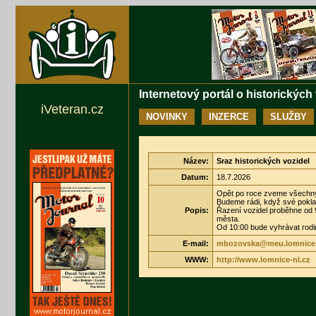
Internetový portál o historických
iVeteran.cz
NOVINKY
INZERCE
SLUŽBY
Název:
Sraz historických vozidel
Datum:
18.7.2026
Opět po roce zveme všechny m
Budeme rádi, když své poklad
Popis:
Řazení vozidel proběhne od 9
města.
Od 10:00 bude vyhrávat rodi
E-mail:
mbozovska@meu.lomnice-
WWW:
http://www.lomnice-nl.cz