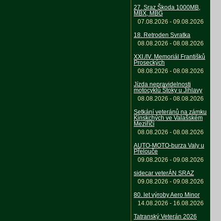
27. Sraz Škoda 1000MB,
MBX, MBG
07.08.2026 - 09.08.2026
18. Retroden Svratka
08.08.2026 - 08.08.2026
XXI./IV. Memoriál Františků
Proseckých
08.08.2026 - 08.08.2026
Jízda nepravidelnosti
motocyklů Štoky u Jihlavy
08.08.2026 - 08.08.2026
Setkání veteránů na zámku
Kinskchých ve Valašském
Meziříčí
08.08.2026 - 08.08.2026
AUTO-MOTO-burza Valy u
Přelouče
09.08.2026 - 09.08.2026
sidecar veterÁN SRAZ
09.08.2026 - 09.08.2026
80. let výroby Aero Minor
14.08.2026 - 16.08.2026
Tatranský Veterán 2026