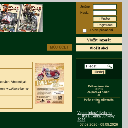
Jméno:
Heslo:
Registrace
Trvalé přihlášení
Vložit inzerát
MŮJ ÚČET
Vložit akci
cestách. Vhodné jak
Celkem inzerátů:
okenny.cz/jawa-kemp-
30263
Za posl.24 hodin:
35
Počet online uživatelů:
47
Vzpomínková jízda na
Elišku a Čeňka Junkovy
2026
07.08.2026 - 09.08.2026