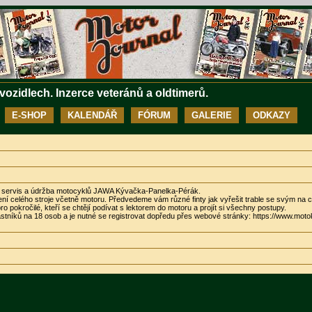
 vozidlech. Inzerce veteránů a oldtimerů.
E-SHOP
KALENDÁŘ
FÓRUM
GALERIE
ODKAZY
 servis a údržba motocyklů JAWA Kývačka-Panelka-Pérák.
ní celého stroje včetně motoru. Předvedeme vám různé finty jak vyřešit trable se svým na 
pro pokročilé, kteří se chtějí podívat s lektorem do motoru a projít si všechny postupy.
níků na 18 osob a je nutné se registrovat dopředu přes webové stránky: https://www.mot