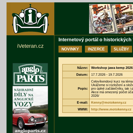
Internetový portál o historických
iVeteran.cz
NOVINKY
INZERCE
SLUŽBY
Název:
Workshop jawa kemp 2026
Datum:
17.7.2026 - 19.7.2026
Celovíkendový kurz na téma
Ukážeme si rozložení a slože
Popis:
pro úplné začátečníky, tak i 
Akce má omezený počet účast
2026/
E-mail:
Kenny@motokenny.cz
WWW:
http://www.motokenny.cz