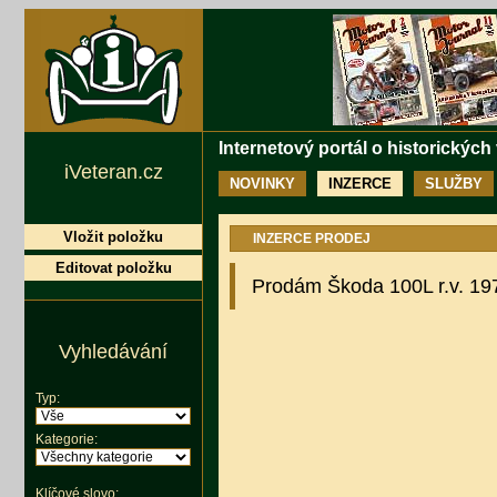
Internetový portál o historických
iVeteran.cz
NOVINKY
INZERCE
SLUŽBY
Vložit položku
INZERCE PRODEJ
Editovat položku
Prodám Škoda 100L r.v. 19
Vyhledávání
Typ:
Kategorie:
Klíčové slovo: