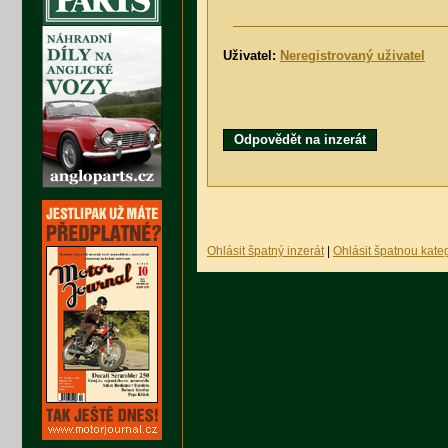
Uživatel:
Neregistrovaný uživatel
Odpovědět na inzerát
Ohlásit špatný inzerát
|
Ohlásit špatnou kateg