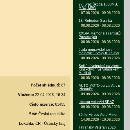
27. Sraz Škoda 1000MB,
MBX, MBG
07.08.2026 - 09.08.2026
18. Retroden Svratka
08.08.2026 - 08.08.2026
XXI./IV. Memoriál Františků
Proseckých
08.08.2026 - 08.08.2026
Jízda nepravidelnosti
motocyklů Štoky u Jihlavy
08.08.2026 - 08.08.2026
Setkání veteránů na zámku
Kinskchých ve Valašském
Meziříčí
08.08.2026 - 08.08.2026
Počet shlédnutí:
87
AUTO-MOTO-burza Valy u
Přelouče
09.08.2026 - 09.08.2026
Vloženo:
22.04.2026, 16:34
sidecar veterÁN SRAZ
Číslo inzerce:
83455
09.08.2026 - 09.08.2026
Stát:
Česká republika
80. let výroby Aero Minor
14.08.2026 - 16.08.2026
Lokalita:
ČR - Ústecký kraj
Tatranský Veterán 2026