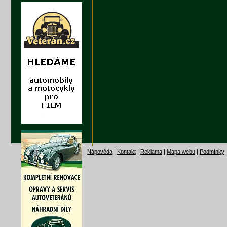
Nápověda
|
Kontakt
|
Reklama
|
Mapa webu
|
Podmínky