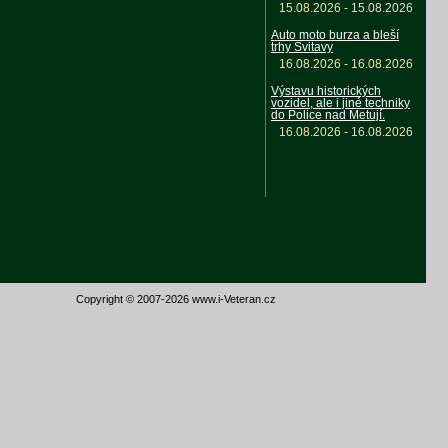
15.08.2026 - 15.08.2026
Auto moto burza a bleší
trhy Svitavy
16.08.2026 - 16.08.2026
Výstavu historických
vozidel, ale i jiné techniky
do Police nad Metují.
16.08.2026 - 16.08.2026
Copyright © 2007-2026 www.i-Veteran.cz