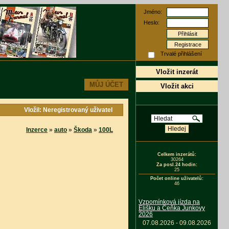
Jméno:
Heslo:
Registrace
Trvalé přihlášení
Vložit inzerát
MŮJ ÚČET
Vložit akci
Vložil: Neregistrovaný uživatel
Inzerce
»
auto
»
Škoda
»
100L
Celkem inzerátů:
30264
Za posl.24 hodin:
25
Počet online uživatelů:
46
Vzpomínková jízda na
Elišku a Čeňka Junkovy
2026
07.08.2026 - 09.08.2026